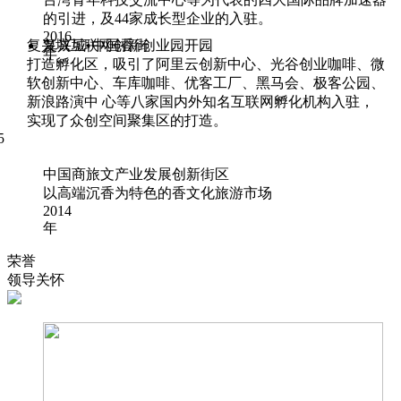
的引进，及44家成长型企业的入驻。
2016
复兴城互联网创新创业园开园
复兴城•中国香街
年
打造孵化区，吸引了阿里云创新中心、光谷创业咖啡、微
软创新中心、车库咖啡、优客工厂、黑马会、极客公园、
新浪路演中 心等八家国内外知名互联网孵化机构入驻，
实现了众创空间聚集区的打造。
5
中国商旅文产业发展创新街区
以高端沉香为特色的香文化旅游市场
2014
年
荣誉
领导关怀