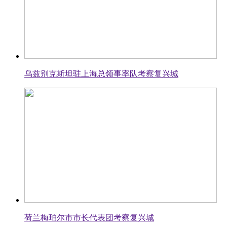
乌兹别克斯坦驻上海总领事率队考察复兴城
荷兰梅珀尔市市长代表团考察复兴城