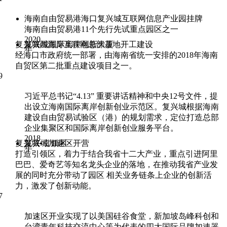
海南自由贸易港海口复兴城互联网信息产业园挂牌
海南自由贸易港11个先行先试重点园区之一
2020
复兴城西海岸互联网总部基地开工建设
复兴城国际离岸创新大厦
年
经海口市政府统一部署，由海南省统一安排的2018年海南
自贸区第二批重点建设项目之一。
9
习近平总书记“4.13” 重要讲话精神和中央12号文件，提
出设立海南国际离岸创新创业示范区。复兴城根据海南
建设自由贸易试验区（港）的规划需求，定位打造总部
企业集聚区和国际离岸创新创业服务平台。
2018
复兴城•引领区
复兴城加速区开营
年
打造引领区，着力于结合我省十二大产业，重点引进阿里
巴巴、爱奇艺等知名龙头企业的落地，在推动我省产业发
展的同时充分带动了园区 相关业务链条上企业的创新活
力，激发了创新动能。
7
加速区开业实现了以美国硅谷食堂，新加坡岛峰科创和
台湾青年科技交流中心等为代表的四大国际品牌加速器